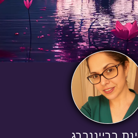
נת ברייננברג